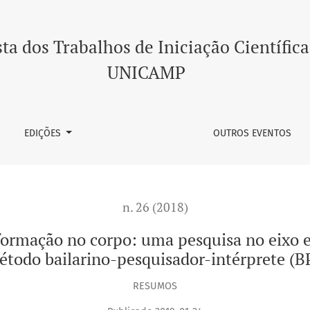
orpo: uma pesquisa no eixo estruturação da personagem do mé
ta dos Trabalhos de Iniciação Científica
UNICAMP
EDIÇÕES
OUTROS EVENTOS
n. 26 (2018)
sformação no corpo: uma pesquisa no eixo
todo bailarino-pesquisador-intérprete (B
RESUMOS