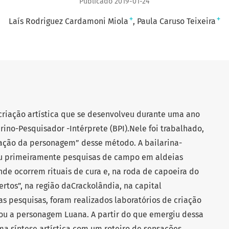
Publicado 2019-01-24
+
+
Laís Rodriguez Cardamoni Miola
Paula Caruso Teixeira
criação artística que se desenvolveu durante uma ano
rino-Pesquisador -Intérprete (BPI).Nele foi trabalhado,
ração da personagem” desse método. A bailarina-
ou primeiramente pesquisas de campo em aldeias
de ocorrem rituais de cura e, na roda de capoeira do
ertos”, na região daCrackolândia, na capital
as pesquisas, foram realizados laboratórios de criação
orou a personagem Luana. A partir do que emergiu dessa
a síntese artística com um roteiro de sensações,