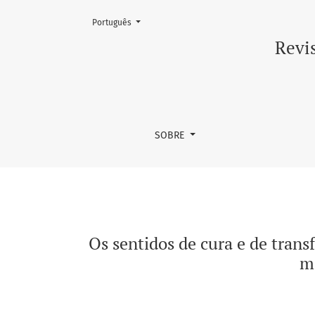
Mudar o idioma. O atual é:
Português
Os sentidos de cura e de transformação no c
Revis
SOBRE
Os sentidos de cura e de tran
mé