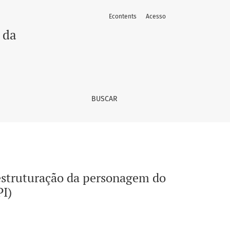
Econtents
Acesso
todo bailarino-pesquisador-intérprete (BPI)
 da
BUSCAR
 estruturação da personagem do
PI)