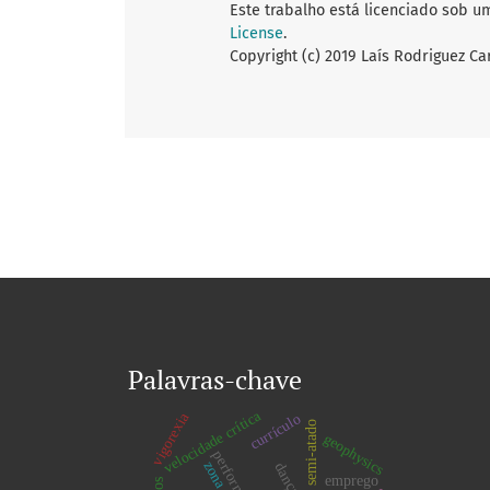
Este trabalho está licenciado sob u
License
.
Copyright (c) 2019 Laís Rodriguez Ca
Palavras-chave
velocidade crítica
vigorexia
currículo
nado semi-atado
geophysics
performance
dança
emprego