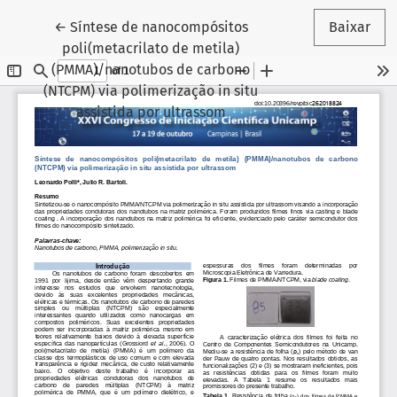
Voltar aos Detalhes do Artigo
←
Síntese de nanocompósitos
Baixar
poli(metacrilato de metila)
(PMMA)/nanotubos de carbono
(NTCPM) via polimerização in situ
assistida por ultrassom