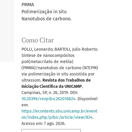
PMMA
Polimerização in situ
Nanotubos de carbono.
Como Citar
POLLI, Leonardo; BARTOLI, Julio Roberto.
Síntese de nanocompósitos
poli(metacrilato de metila)
(PMMA)/nanotubos de carbono (NTCPM)
via polimerização in situ assistida por
ultrassom.
Revista dos Trabalhos de
Iniciação Científica da UNICAMP
,
Campinas, SP, n. 26, 2019. DOI:
10.20396/revpibic262018824
. Disponível
em:
https://econtents.sbu.unicamp.br/event
os/index.php/pibic/article/view/824
.
Acesso em: 7 ago. 2026.