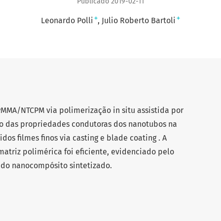
Publicado 2019-02-11
+
+
Leonardo Polli
Julio Roberto Bartoli
MMA/NTCPM via polimerização in situ assistida por
ão das propriedades condutoras dos nanotubos na
os filmes finos via casting e blade coating . A
atriz polimérica foi eficiente, evidenciado pelo
 do nanocompósito sintetizado.