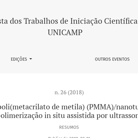
de metila) (PMMA)/nanotubos de carbono (NTCPM) via polimeri
ta dos Trabalhos de Iniciação Científica
UNICAMP
EDIÇÕES
OUTROS EVENTOS
n. 26 (2018)
poli(metacrilato de metila) (PMMA)/nanot
olimerização in situ assistida por ultrass
RESUMOS