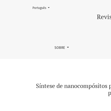
Mudar o idioma. O atual é:
Português
Síntese de nanocompósitos poli(metacrilato 
Revis
SOBRE
Síntese de nanocompósitos 
p