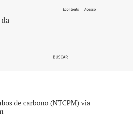
Econtents
Acesso
zação in situ assistida por ultrassom
 da
BUSCAR
ubos de carbono (NTCPM) via
om