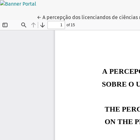
Voltar aos Detalhes do Artigo
←
A percepção dos licenciandos de ciências n