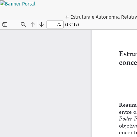
Voltar aos Detalhes do Artigo
←
Estrutura e Autonomia Relati