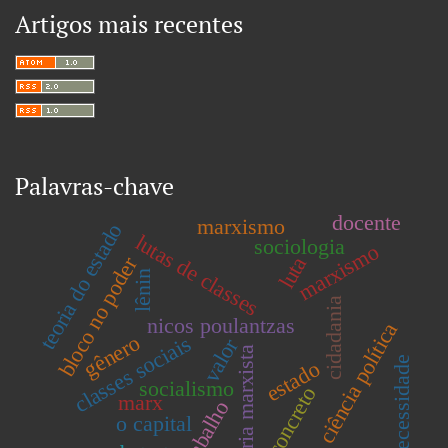
Artigos mais recentes
Palavras-chave
docente
marxismo
teoria do estado
lutas de classes
sociologia
marxismo
luta
bloco no poder
lênin
cidadania
nicos poulantzas
ciência política
gênero
classes sociais
valor
teoria marxista
necessidade
estado
socialismo
concreto
marx
trabalho
o capital