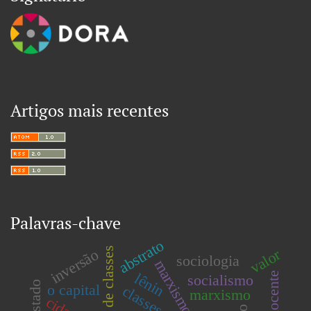
Artigos mais recentes
Palavras-chave
abstrato
lutas de classes
inversão
valor
sociologia
marxismo
lênin
docente
socialismo
o capital
marxismo