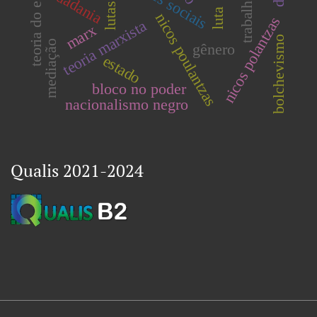
teoria do estado
classes sociais
cidadania
trabalho
luta
nicos poulantzas
nicos polantzas
teoria marxista
marx
bolchevismo
mediação
gênero
estado
bloco no poder
nacionalismo negro
Qualis 2021-2024