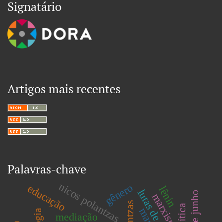
Signatário
Artigos mais recentes
Palavras-chave
nicos polantzas
gênero
educação
lênin
lutas de classes
marxismo
marx
mediação