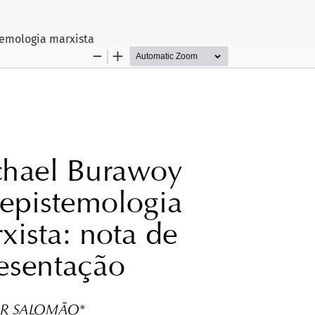
igo
temologia marxista