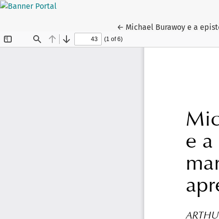
Voltar aos Detalhes do Art
←
Michael Burawoy e a epis