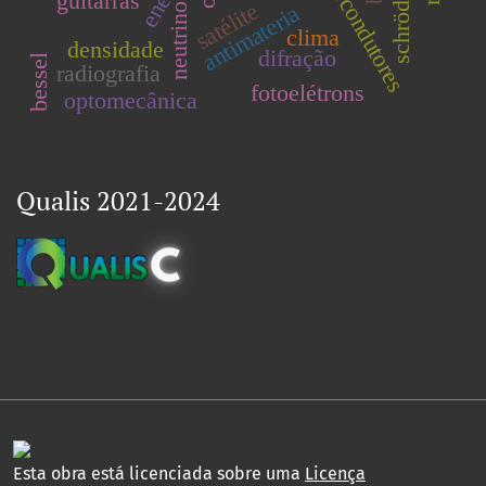
supercondutores
schrödinger
guitarras
satélite
antimateria
neutrino
clima
densidade
difração
bessel
radiografia
fotoelétrons
optomecânica
Qualis 2021-2024
Esta obra está licenciada sobre uma
Licença