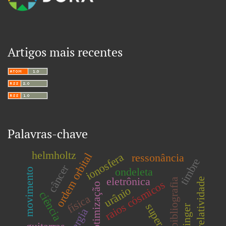
Artigos mais recentes
Palavras-chave
helmholtz
ordem orbital
ionosfera
ressonância
timbre
câncer
ondeleta
movimento
eletrônica
relatividade
bibliografia
raios cósmicos
otimização
urânio
ciência
física
energia