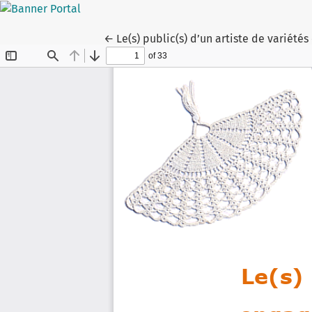
Voltar aos Detalhes do Artigo
←
Le(s) public(s) d’un artiste de variété