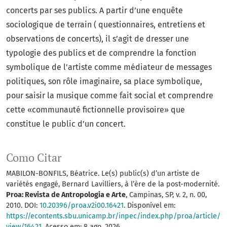
concerts par ses publics. A partir d’une enquête
sociologique de terrain ( questionnaires, entretiens et
observations de concerts), il s’agit de dresser une
typologie des publics et de comprendre la fonction
symbolique de l'artiste comme médiateur de messages
politiques, son rôle imaginaire, sa place symbolique,
pour saisir la musique comme fait social et comprendre
cette «communauté fictionnelle provisoire» que
constitue le public d’un concert.
Como Citar
MABILON-BONFILS, Béatrice. Le(s) public(s) d’un artiste de
variétés engagé, Bernard Lavilliers, à l’ère de la post-modernité.
Proa: Revista de Antropologia e Arte
, Campinas, SP, v. 2, n. 00,
2010. DOI:
10.20396/proa.v2i00.16421
. Disponível em:
https://econtents.sbu.unicamp.br/inpec/index.php/proa/article/
view/16421
. Acesso em: 8 ago. 2026.