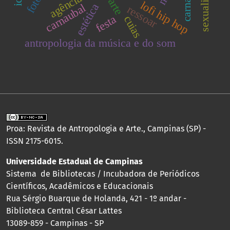
carnaúba
agência
arte
lofi hip hop
estética
carnaubal
ressoar
festa
cuias
antropologia da música e do som
Proa: Revista de Antropologia e Arte., Campinas (SP) -
ISSN 2175-6015.
Universidade Estadual de Campinas
Sistema de Bibliotecas / Incubadora de Periódicos
Científicos, Acadêmicos e Educacionais
Rua Sérgio Buarque de Holanda, 421 - 1º andar -
Biblioteca Central César Lattes
13089-859 - Campinas - SP