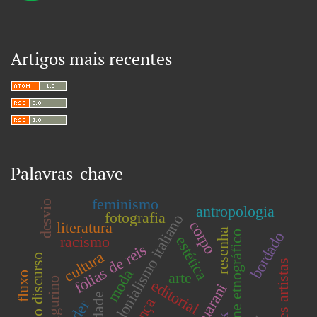
Artigos mais recentes
Palavras-chave
feminismo
desvio
antropologia
fotografia
colonialismo italiano
corpo
literatura
resenha
filme etnográfico
bordado
racismo
estética
folias de reis
cultura
análise do discurso
mulheres artistas
moda
arte
fluxo
figurino
editorial
guarani