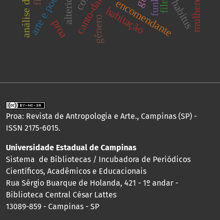
alteridade
canto-dança
arte e poder
encomendante
funk
habitus
habitação
gênero
proa
Proa: Revista de Antropologia e Arte., Campinas (SP) -
ISSN 2175-6015.
Universidade Estadual de Campinas
Sistema de Bibliotecas / Incubadora de Periódicos
Científicos, Acadêmicos e Educacionais
Rua Sérgio Buarque de Holanda, 421 - 1º andar -
Biblioteca Central César Lattes
13089-859 - Campinas - SP