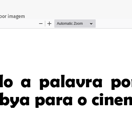
rtigo
 por imagem