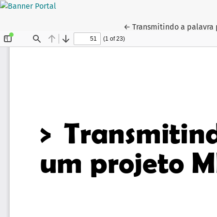
Voltar aos Detalhes do A
←
Transmitindo a palavra