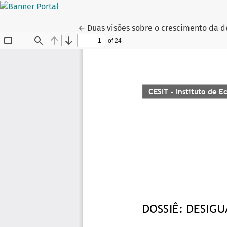
Voltar aos Detalhes do Artigo
←
Duas visões sobre o crescimento da 