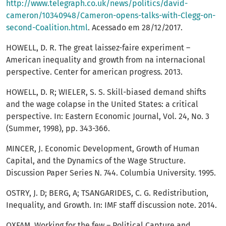
http://www.telegraph.co.uk/news/politics/david-
cameron/10340948/Cameron-opens-talks-with-Clegg-on-
second-Coalition.html
. Acessado em 28/12/2017.
HOWELL, D. R. The great laissez-faire experiment –
American inequality and growth from na internacional
perspective. Center for american progress. 2013.
HOWELL, D. R; WIELER, S. S. Skill-biased demand shifts
and the wage colapse in the United States: a critical
perspective. In: Eastern Economic Journal, Vol. 24, No. 3
(Summer, 1998), pp. 343-366.
MINCER, J. Economic Development, Growth of Human
Capital, and the Dynamics of the Wage Structure.
Discussion Paper Series N. 744. Columbia University. 1995.
OSTRY, J. D; BERG, A; TSANGARIDES, C. G. Redistribution,
Inequality, and Growth. In: IMF staff discussion note. 2014.
OXFAM. Working for the few – Political Capture and