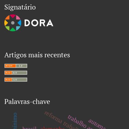
Signatário
Artigos mais recentes
Palavras-chave
reforma trabalhista
trabalho assalariado
automação
brasil
alemanha