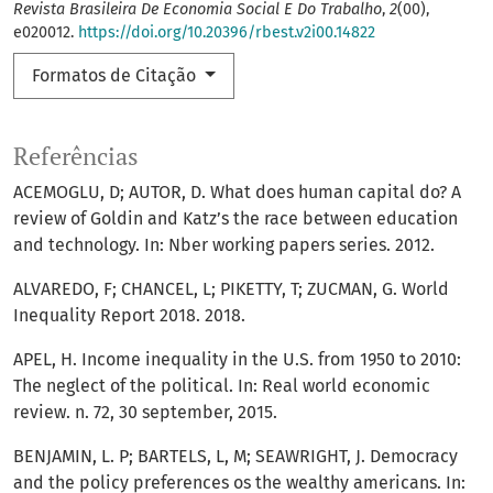
Revista Brasileira De Economia Social E Do Trabalho
,
2
(00),
e020012.
https://doi.org/10.20396/rbest.v2i00.14822
Formatos de Citação
Referências
ACEMOGLU, D; AUTOR, D. What does human capital do? A
review of Goldin and Katz’s the race between education
and technology. In: Nber working papers series. 2012.
ALVAREDO, F; CHANCEL, L; PIKETTY, T; ZUCMAN, G. World
Inequality Report 2018. 2018.
APEL, H. Income inequality in the U.S. from 1950 to 2010:
The neglect of the political. In: Real world economic
review. n. 72, 30 september, 2015.
BENJAMIN, L. P; BARTELS, L, M; SEAWRIGHT, J. Democracy
and the policy preferences os the wealthy americans. In: