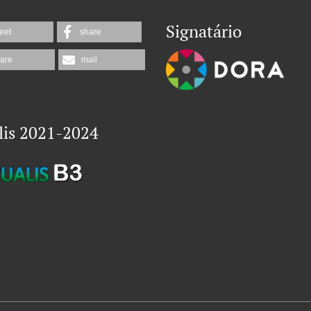
Signatário
eet
share
are
mail
lis 2021-2024