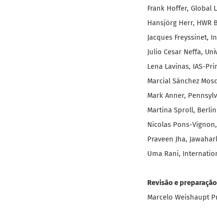
Frank Hoffer, Global
Hansjörg Herr, HWR 
Jacques Freyssinet, I
Julio Cesar Neffa,
Uni
Lena Lavinas, IAS-Pr
Marcial Sánchez Mosq
Mark Anner, Pennsylv
Martina Sproll, Berl
Nicolas Pons-Vignon, 
Praveen Jha, Jawaharl
Uma Rani, Internatio
Revisão e preparação 
Marcelo Weishaupt P