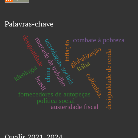
Palavras-chave
desigualdade
mercado de trabalho
combate à pobreza
tecnologias sociais
inflação
globalização
desigualdade de renda
itália
ideologia
china
colômbia.
brasil
fornecedores de autopeças
política social
austeridade fiscal
Qualis 2021-2024