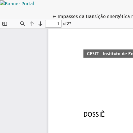
Voltar aos Detalhes do Artigo
←
Impasses da transição energética 