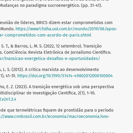
 Mudanças no paradigma sucroenergético. (pp. 31-41).
s reunião de líderes, BRICS dizem estar comprometidos com
, Mundo.
https://www1.folha.uol.com.br/mundo/2019/06/apos-
tar-comprometidos-com-acordo-de-paris.shtml
. S. T., & Barros, L. M. S. (2022, 12 setembro). Transição
. ComCiência: Revista Eletrônica de Jornalismo Científico.
br/transicao-energetica-desafios-e-oportunidades/
es, L. S. (2012). A crítica marxista ao desenvolvimento
1), 41–51.
https://doi.org/10.1590/S1414-49802012000100004
inho, E. Z. (2023). A transição energética sob uma perspectiva
tidisciplinar de Investigação Científica, 2(1), 1–10.
.v2n1.3.4
 pede que termelétricas fiquem de prontidão para o período
s://www.cnnbrasil.com.br/economia/macroeconomia/ons-