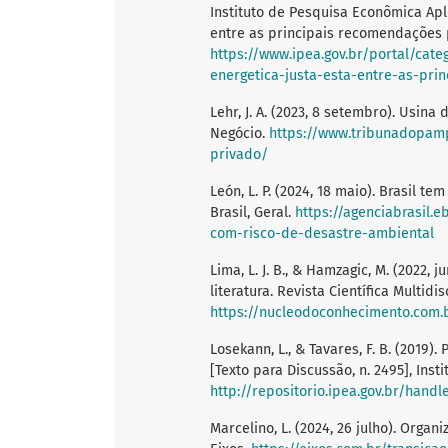
Instituto de Pesquisa Econômica Apli
entre as principais recomendações p
https://www.ipea.gov.br/portal/cate
energetica-justa-esta-entre-as-pri
Lehr, J. A. (2023, 8 setembro). Usin
Negócio.
https://www.tribunadopam
privado/
León, L. P. (2024, 18 maio). Brasil t
Brasil, Geral.
https://agenciabrasil.
com-risco-de-desastre-ambiental
Lima, L. J. B., & Hamzagic, M. (2022, 
literatura. Revista Científica Multid
https://nucleodoconhecimento.com.
Losekann, L., & Tavares, F. B. (2019).
[Texto para Discussão, n. 2495], Ins
http://repositorio.ipea.gov.br/handl
Marcelino, L. (2024, 26 julho). Orga