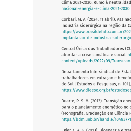
Clima 2021-2030: Rumo à neutralida
nacional-energia-e-clima-2021-2030
Corbari, M. A. (2024, 11 abril). Ass
indústria siderúrgica na região da C
https://www.brasildefato.com.br/20
implantacao-de-industria-siderurg
Central Única dos Trabalhadores (CUT
abordar a crise climática e social.
h
content/uploads/2022/09/Transicao-
Departamento Intersindical de Estat
trabalhadores em extração e benefi
do Sul. [Estudos e Pesquisas, n. 101]
https://www.dieese.org.br/estudose
Duarte, R. S. M. (2013). Transição e
para o planejamento energético no 
(Monografia, Graduação em Ciência Po
https://bdm.unb.br/handle/10483/71
Egler, C. A. G. (2013). Bioenergia e tra