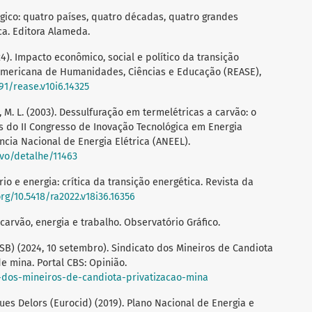
ógico: quatro países, quatro décadas, quatro grandes
ca. Editora Alameda.
2024). Impacto econômico, social e político da transição
o-Americana de Humanidades, Ciências e Educação (REASE),
891/rease.v10i6.14325
ila, M. L. (2003). Dessulfuração em termelétricas a carvão: o
is do II Congresso de Inovação Tecnológica em Energia
ência Nacional de Energia Elétrica (ANEEL).
rvo/detalhe/11463
tório e energia: crítica da transição energética. Revista da
org/10.5418/ra2022.v18i36.16356
 carvão, energia e trabalho. Observatório Gráfico.
CSB) (2024, 10 setembro). Sindicato dos Mineiros de Candiota
e mina. Portal CBS: Opinião.
o-dos-mineiros-de-candiota-privatizacao-mina
es Delors (Eurocid) (2019). Plano Nacional de Energia e