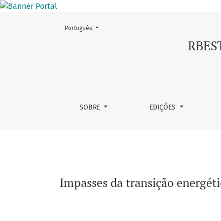
Mudar o idioma. O atual é:
Português
Impasses da transição energética no mercado
RBEST
SOBRE
EDIÇÕES
Impasses da transição energéti