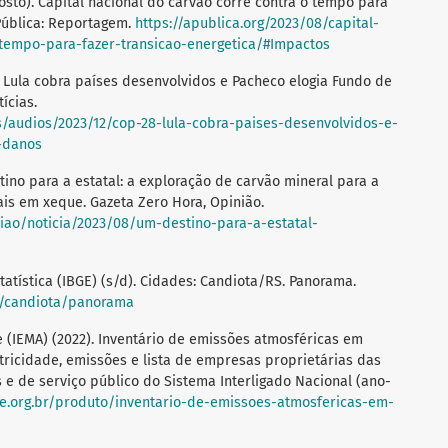
agosto). Capital nacional do carvão corre contra o tempo para
 Pública: Reportagem.
https://apublica.org/2023/08/capital-
-tempo-para-fazer-transicao-energetica/#Impactos
8: Lula cobra países desenvolvidos e Pacheco elogia Fundo de
ícias.
as/audios/2023/12/cop-28-lula-cobra-paises-desenvolvidos-e-
-danos
tino para a estatal: a exploração de carvão mineral para a
is em xeque. Gazeta Zero Hora, Opinião.
niao/noticia/2023/08/um-destino-para-a-estatal-
statística (IBGE) (s/d). Cidades: Candiota/RS. Panorama.
rs/candiota/panorama
e (IEMA) (2022). Inventário de emissões atmosféricas em
etricidade, emissões e lista de empresas proprietárias das
s e de serviço público do Sistema Interligado Nacional (ano-
te.org.br/produto/inventario-de-emissoes-atmosfericas-em-