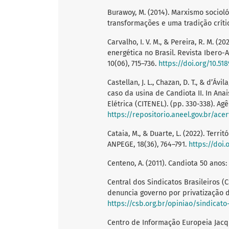
Burawoy, M. (2014). Marxismo sociol
transformações e uma tradição críti
Carvalho, I. V. M., & Pereira, R. M. (
energética no Brasil. Revista Iber
10(06), 715–736.
https://doi.org/10.51
Castellan, J. L., Chazan, D. T., & d’Áv
caso da usina de Candiota II. In Ana
Elétrica (CITENEL). (pp. 330-338). Ag
https://repositorio.aneel.gov.br/ace
Cataia, M., & Duarte, L. (2022). Terri
ANPEGE, 18(36), 764–791.
https://doi.
Centeno, A. (2011). Candiota 50 anos:
Central dos Sindicatos Brasileiros (
denuncia governo por privatização d
https://csb.org.br/opiniao/sindicat
Centro de Informação Europeia Jacqu