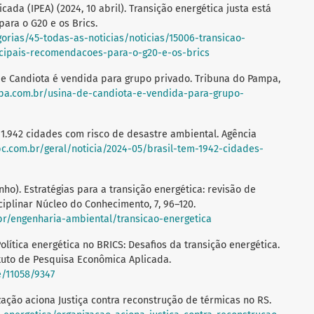
cada (IPEA) (2024, 10 abril). Transição energética justa está
ara o G20 e os Brics.
gorias/45-todas-as-noticias/noticias/15006-transicao-
ncipais-recomendacoes-para-o-g20-e-os-brics
a de Candiota é vendida para grupo privado. Tribuna do Pampa,
pa.com.br/usina-de-candiota-e-vendida-para-grupo-
em 1.942 cidades com risco de desastre ambiental. Agência
ebc.com.br/geral/noticia/2024-05/brasil-tem-1942-cidades-
junho). Estratégias para a transição energética: revisão de
isciplinar Núcleo do Conhecimento, 7, 96–120.
br/engenharia-ambiental/transicao-energetica
 Política energética no BRICS: Desafios da transição energética.
tituto de Pesquisa Econômica Aplicada.
e/11058/9347
nização aciona Justiça contra reconstrução de térmicas no RS.