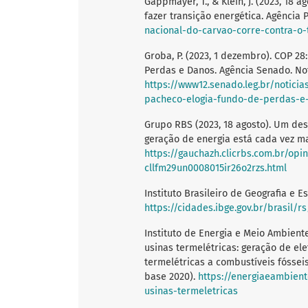
Gappmayer, T., & Klein, J. (2023, 18 
fazer transição energética. Agência
nacional-do-carvao-corre-contra-o
Groba, P. (2023, 1 dezembro). COP 2
Perdas e Danos. Agência Senado. Not
https://www12.senado.leg.br/notici
pacheco-elogia-fundo-de-perdas-e
Grupo RBS (2023, 18 agosto). Um des
geração de energia está cada vez ma
https://gauchazh.clicrbs.com.br/opi
cllfm29un0008015ir26o2rzs.html
Instituto Brasileiro de Geografia e E
https://cidades.ibge.gov.br/brasil/
Instituto de Energia e Meio Ambient
usinas termelétricas: geração de el
termelétricas a combustíveis fóssei
base 2020).
https://energiaeambien
usinas-termeletricas