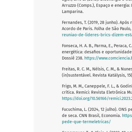
Arruzzo (Comps.), Espaço e energia:
Lamparina.
Fernandes, T. (2019, 28 junho). Apó
Acordo de Paris. Folha de São Paulo
reuniao-de-lideres-brics-dizem-es
Fonseca, H. A. B., Parma, E., Peraca, C
energética: desafios e oportunidades
Dossiê 238.
https://www.comciencia.
Freitas, R. C. M., Nélsis, C. M., & Nun
(in)sustentável. Revista Katálysis, 15(
Frigo, M. M., Caneppele, F. L., & God
crítica. Remici: Revista Eletrônica Mul
https://doi.org/10.56166/remici.2023.2
Fucuchima, L. (2024, 12 julho). ONS
de seca. CNN Brasil, Economia.
http
pede-que-termeletricas/