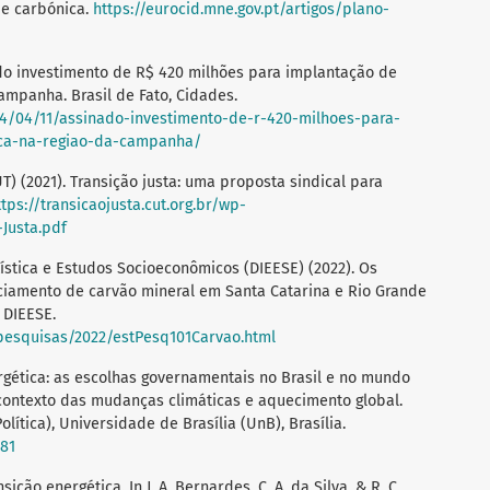
de carbónica.
https://eurocid.mne.gov.pt/artigos/plano-
inado investimento de R$ 420 milhões para implantação de
ampanha. Brasil de Fato, Cidades.
24/04/11/assinado-investimento-de-r-420-milhoes-para-
ica-na-regiao-da-campanha/
) (2021). Transição justa: uma proposta sindical para
ttps://transicaojusta.cut.org.br/wp-
Justa.pdf
ística e Estudos Socioeconômicos (DIEESE) (2022). Os
ciamento de carvão mineral em Santa Catarina e Rio Grande
, DIEESE.
pesquisas/2022/estPesq101Carvao.html
nergética: as escolhas governamentais no Brasil e no mundo
contexto das mudanças climáticas e aquecimento global.
lítica), Universidade de Brasília (UnB), Brasília.
81
nsição energética. In J. A. Bernardes, C. A. da Silva, & R. C.