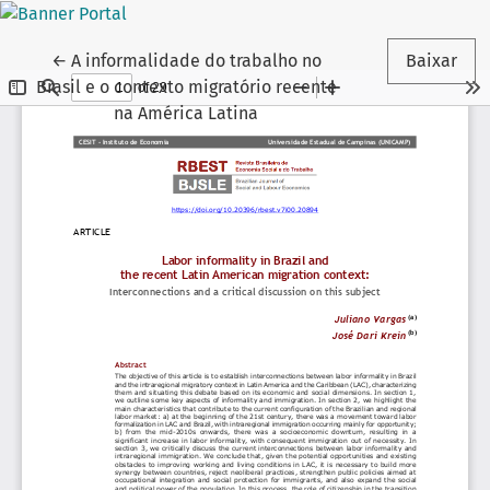
Voltar aos Detalhes do Artigo
←
A informalidade do trabalho no
Baixar
Brasil e o contexto migratório recente
na América Latina