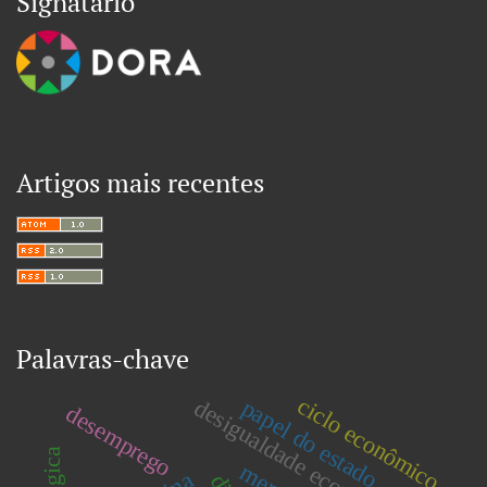
Signatário
Artigos mais recentes
Palavras-chave
ciclo econômico
desigualdade econômica
papel do estado
desemprego