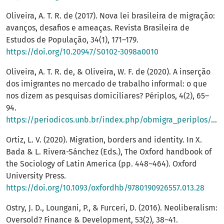
Oliveira, A. T. R. de (2017). Nova lei brasileira de migração:
avanços, desafios e ameaças. Revista Brasileira de
Estudos de População, 34(1), 171–179.
https://doi.org/10.20947/S0102-3098a0010
Oliveira, A. T. R. de, & Oliveira, W. F. de (2020). A inserção
dos imigrantes no mercado de trabalho informal: o que
nos dizem as pesquisas domiciliares? Périplos, 4(2), 65–
94.
https://periodicos.unb.br/index.php/obmigra_periplos/article/view/34625/28610
Ortiz, L. V. (2020). Migration, borders and identity. In X.
Bada & L. Rivera-Sánchez (Eds.), The Oxford handbook of
the Sociology of Latin America (pp. 448–464). Oxford
University Press.
https://doi.org/10.1093/oxfordhb/9780190926557.013.28
Ostry, J. D., Loungani, P., & Furceri, D. (2016). Neoliberalism:
Oversold? Finance & Development, 53(2), 38–41.