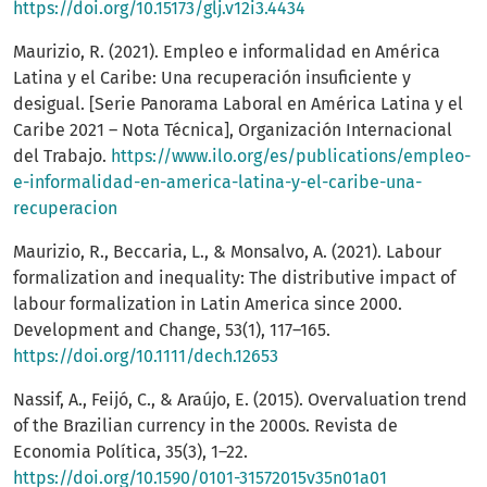
https://doi.org/10.15173/glj.v12i3.4434
Maurizio, R. (2021). Empleo e informalidad en América
Latina y el Caribe: Una recuperación insuficiente y
desigual. [Serie Panorama Laboral en América Latina y el
Caribe 2021 – Nota Técnica], Organización Internacional
del Trabajo.
https://www.ilo.org/es/publications/empleo-
e-informalidad-en-america-latina-y-el-caribe-una-
recuperacion
Maurizio, R., Beccaria, L., & Monsalvo, A. (2021). Labour
formalization and inequality: The distributive impact of
labour formalization in Latin America since 2000.
Development and Change, 53(1), 117–165.
https://doi.org/10.1111/dech.12653
Nassif, A., Feijó, C., & Araújo, E. (2015). Overvaluation trend
of the Brazilian currency in the 2000s. Revista de
Economia Política, 35(3), 1–22.
https://doi.org/10.1590/0101-31572015v35n01a01