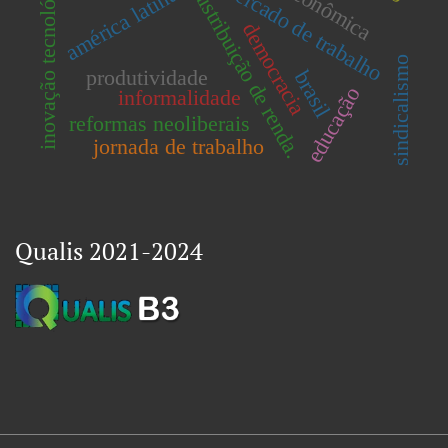
inovação tecnológica
mercado de trabalho
américa latina
distribuição de renda.
democracia
sindicalismo
produtividade
brasil
educação
informalidade
reformas neoliberais
jornada de trabalho
Qualis 2021-2024