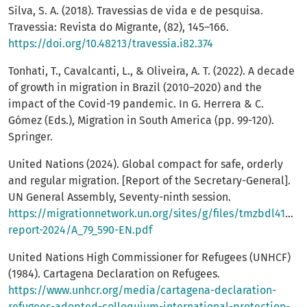
Silva, S. A. (2018). Travessias de vida e de pesquisa.
Travessia: Revista do Migrante, (82), 145–166.
https://doi.org/10.48213/travessia.i82.374
Tonhati, T., Cavalcanti, L., & Oliveira, A. T. (2022). A decade
of growth in migration in Brazil (2010–2020) and the
impact of the Covid-19 pandemic. In G. Herrera & C.
Gómez (Eds.), Migration in South America (pp. 99-120).
Springer.
United Nations (2024). Global compact for safe, orderly
and regular migration. [Report of the Secretary-General].
UN General Assembly, Seventy-ninth session.
https://migrationnetwork.un.org/sites/g/files/tmzbdl416/fil
report-2024/A_79_590-EN.pdf
United Nations High Commissioner for Refugees (UNHCF)
(1984). Cartagena Declaration on Refugees.
https://www.unhcr.org/media/cartagena-declaration-
refugees-adopted-colloquium-international-protection-