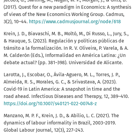
(2017). Quest for a new paradigm in Economics: A synthesis
of views of the New Economics Working Group. Cadmus,
3(2), 10–44.
https://www.cadmusjournal.org/node/618
Krein, J. D., Biavaschi, M. B., Moltó, M., Di Russo, L., Jury, S.,
& Hauque, S. (2023). Regulación y políticas públicas de
tránsito a la formalización. In R. V. Oliveira, P. Varela, & A.
M. Calderón (Eds.), Informalidad en América Latina: ¿Un
debate actual? (pp. 381–398). Universidad de Alicante.
Larotta, J., Escobar, O., Ávila-Aguero, M. L., Torres, J. P.,
Almeida, R. S., Morales, G. C., & Srivastava, A. (2023).
Covid-19 in Latin America: A snapshot in time and the
road ahead. Infectious Diseases and Therapy, 12, 389–410.
https://doi.org/10.1007/s40121-022-00748-z
Manzano, M. P. F., Krein, J. D., & Abílio, L. C. (2021). The
dynamics of labour informality in Brazil, 2003–2019.
Global Labour Journal, 12(3), 227–243.