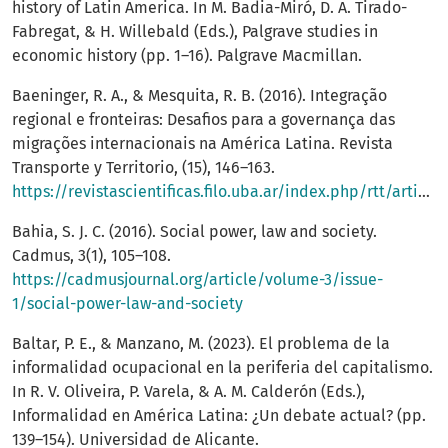
history of Latin America. In M. Badia-Miró, D. A. Tirado-
Fabregat, & H. Willebald (Eds.), Palgrave studies in
economic history (pp. 1–16). Palgrave Macmillan.
Baeninger, R. A., & Mesquita, R. B. (2016). Integração
regional e fronteiras: Desafios para a governança das
migrações internacionais na América Latina. Revista
Transporte y Territorio, (15), 146–163.
https://revistascientificas.filo.uba.ar/index.php/rtt/article/view/2855
Bahia, S. J. C. (2016). Social power, law and society.
Cadmus, 3(1), 105–108.
https://cadmusjournal.org/article/volume-3/issue-
1/social-power-law-and-society
Baltar, P. E., & Manzano, M. (2023). El problema de la
informalidad ocupacional en la periferia del capitalismo.
In R. V. Oliveira, P. Varela, & A. M. Calderón (Eds.),
Informalidad en América Latina: ¿Un debate actual? (pp.
139–154). Universidad de Alicante.