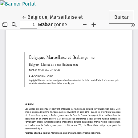
Voltar aos Detalhes do Artigo
←
Belgique, Marseillaise et
Baixar
Brabançonne