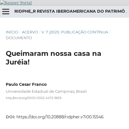
RIDPHE_R REVISTA IBEROAMERICANA DO PATRIMÔNIO HISTÓRICO-EDUCATIVO
INÍCIO
/
ACERVO
/
V. 7 (2021): PUBLICAÇÃO CONTÍNUA
/
DOCUMENTO
Queimaram nossa casa na
Juréia!
Paulo Cesar Franco
Universidade Estadual de Campinas, Brasil.
http://orcid.org/0000-0002-4472-9659
DOI:
https://doi.org/10.20888/ridpher.v7i00.15546