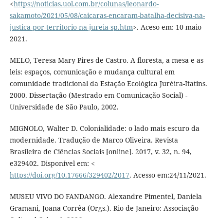
<
https://noticias.uol.com.br/colunas/leonardo-
sakamoto/2021/05/08/caicaras-encaram-batalha-decisiva-na-
justica-por-territorio-na-jureia-sp.htm
>. Aceso em: 10 maio
2021.
MELO, Teresa Mary Pires de Castro. A floresta, a mesa e as
leis: espaços, comunicação e mudança cultural em
comunidade tradicional da Estação Ecológica Juréira-Itatins.
2000. Dissertação (Mestrado em Comunicação Social) -
Universidade de São Paulo, 2002.
MIGNOLO, Walter D. Colonialidade: o lado mais escuro da
modernidade. Tradução de Marco Oliveira. Revista
Brasileira de Ciências Sociais [online]. 2017, v. 32, n. 94,
e329402. Disponível em: <
https://doi.org/10.17666/329402/2017
. Acesso em:24/11/2021.
MUSEU VIVO DO FANDANGO. Alexandre Pimentel, Daniela
Gramani, Joana Corrêa (Orgs.). Rio de Janeiro: Associação