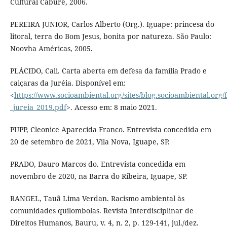
Cultural Caburé, 2006.
PEREIRA JUNIOR, Carlos Alberto (Org.). Iguape: princesa do
litoral, terra do Bom Jesus, bonita por natureza. São Paulo:
Noovha Américas, 2005.
PLÁCIDO, Cali. Carta aberta em defesa da família Prado e
caiçaras da Juréia. Disponível em:
<
https://www.socioambiental.org/sites/blog.socioambiental.org/
_jureia_2019.pdf
>. Acesso em: 8 maio 2021.
PUPP, Cleonice Aparecida Franco. Entrevista concedida em
20 de setembro de 2021, Vila Nova, Iguape, SP.
PRADO, Dauro Marcos do. Entrevista concedida em
novembro de 2020, na Barra do Ribeira, Iguape, SP.
RANGEL, Tauã Lima Verdan. Racismo ambiental às
comunidades quilombolas. Revista Interdisciplinar de
Direitos Humanos, Bauru, v. 4, n. 2, p. 129-141, jul./dez.