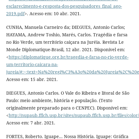
esclarecimento-e-resposta-dos-pesquisadores_final_ago-
2019.pdf
>. Acesso em: 10 abr. 2021.
CUNHA, Manuela Carneiro da; DIEGUES, Antonio Carlos;
HAYAMA, Andrew Toshio, Marés, Carlos. Tragédia e farsa
no Rio Verde, um território caiçara na Juréia. Revista Le
Monde Diplomatique-Brasil, 12 abr. 2021. Disponível em:
<
https://diplomatique.org.br/tragedia-e-farsa-no-rio-verde-
um-territorio-caicara-na-
jureia/#:~:text=Na%20regi%C3%A3o%20da%20Jureia%2C%20
Acesso em: 15 abr. 2021.
DIEGUES, Antonio Carlos. O Vale do Ribeira e litoral de São
Paulo: meio ambiente, história e população. (Texto
originalmente preparado para o CENPEC). Disponível em:
<
http://nupaub.fflch.usp.br/sites/nupaub.fflch.usp.br/files/colo
Acesso em: 7 abr. 2021.
FORTES, Roberto. Iguape... Nossa História. Iguape: Gráfica