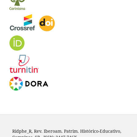
Ridphe_R, Rev. Iberoam. Patrim. Histórico-Educativo,