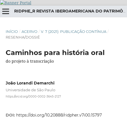
RIDPHE_R REVISTA IBEROAMERICANA DO PATRIMÔNIO HISTÓRICO-EDUCATIVO
INÍCIO
/
ACERVO
/
V. 7 (2021): PUBLICAÇÃO CONTÍNUA
/
RESENHA/DOSSIÊ
Caminhos para história oral
do projeto à transcriação
João Lorandi Demarchi
Universidade de São Paulo
https://orcid.org/0000-0002-3645-2127
DOI:
https://doi.org/10.20888/ridpher.v7i00.15797