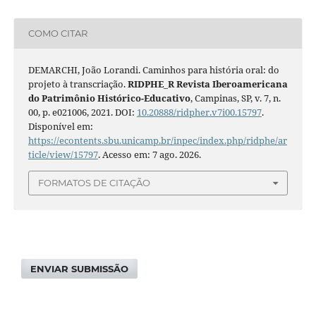
COMO CITAR
DEMARCHI, João Lorandi. Caminhos para história oral: do
projeto à transcriação.
RIDPHE_R Revista Iberoamericana
do Patrimônio Histórico-Educativo
, Campinas, SP, v. 7, n.
00, p. e021006, 2021. DOI:
10.20888/ridpher.v7i00.15797
.
Disponível em:
https://econtents.sbu.unicamp.br/inpec/index.php/ridphe/ar
ticle/view/15797
. Acesso em: 7 ago. 2026.
FORMATOS DE CITAÇÃO
ENVIAR SUBMISSÃO