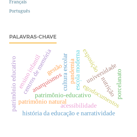
Français
Português
PALAVRAS-CHAVE
exposição
centros de memória
escola moderna
cultura escolar
ensino infantil
patrimônio educativo
pandemia
universidade
gestão
porcelanato
anarquismos
.
nutrição
egodocumentos
patrimônio-educativo
patrimônio natural
acessibilidade
história da educação e narratividade