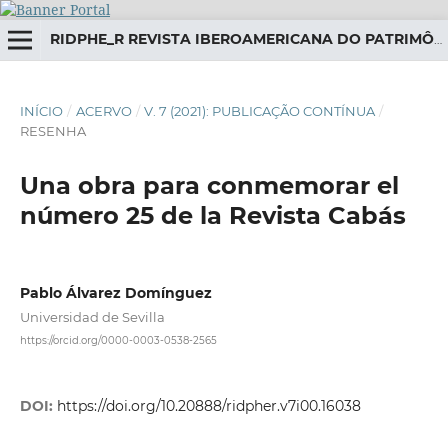
RIDPHE_R REVISTA IBEROAMERICANA DO PATRIMÔNIO HISTÓRICO-EDUCATIVO
INÍCIO
/
ACERVO
/
V. 7 (2021): PUBLICAÇÃO CONTÍNUA
/
RESENHA
Una obra para conmemorar el
número 25 de la Revista Cabás
Pablo Álvarez Domínguez
Universidad de Sevilla
https://orcid.org/0000-0003-0538-2565
DOI:
https://doi.org/10.20888/ridpher.v7i00.16038