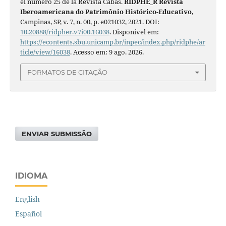
el número 25 de la Revista Cabás.
RIDPHE_R Revista
Iberoamericana do Patrimônio Histórico-Educativo
,
Campinas, SP, v. 7, n. 00, p. e021032, 2021. DOI:
10.20888/ridpher.v7i00.16038
. Disponível em:
https://econtents.sbu.unicamp.br/inpec/index.php/ridphe/ar
ticle/view/16038
. Acesso em: 9 ago. 2026.
FORMATOS DE CITAÇÃO
ENVIAR SUBMISSÃO
IDIOMA
English
Español