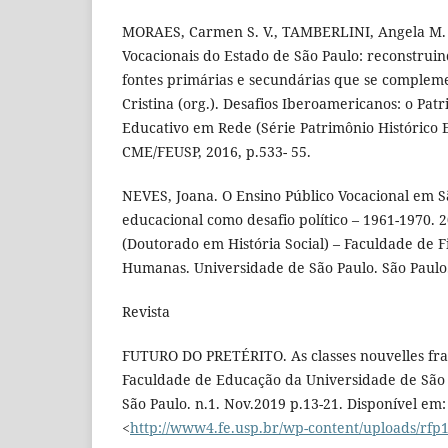
MORAES, Carmen S. V., TAMBERLINI, Angela M. d
Vocacionais do Estado de São Paulo: reconstruin
fontes primárias e secundárias que se comple
Cristina (org.). Desafios Iberoamericanos: o Patr
Educativo em Rede (Série Patrimônio Histórico Ed
CME/FEUSP, 2016, p.533- 55.
NEVES, Joana. O Ensino Público Vocacional em S
educacional como desafio político – 1961-1970. 2
(Doutorado em História Social) – Faculdade de Fi
Humanas. Universidade de São Paulo. São Paulo
Revista
FUTURO DO PRETÉRITO. As classes nouvelles fra
Faculdade de Educação da Universidade de São 
São Paulo. n.1. Nov.2019 p.13-21. Disponível em:
<
http://www4.fe.usp.br/wp-content/uploads/rfp1