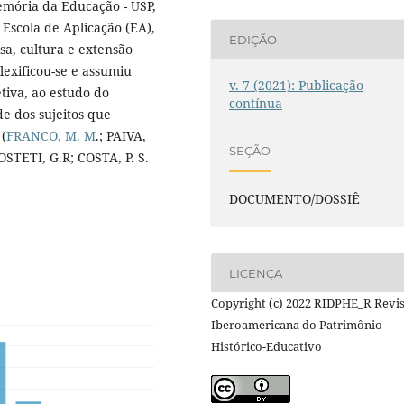
mória da Educação - USP,
 Escola de Aplicação (EA),
EDIÇÃO
sa, cultura e extensão
lexificou-se e assumiu
v. 7 (2021): Publicação
tiva, ao estudo do
contínua
ade dos sujeitos que
 (
FRANCO, M. M
.; PAIVA,
SEÇÃO
; OSTETI, G.R; COSTA, P. S.
DOCUMENTO/DOSSIÊ
LICENÇA
Copyright (c) 2022 RIDPHE_R Revi
Iberoamericana do Patrimônio
Histórico-Educativo