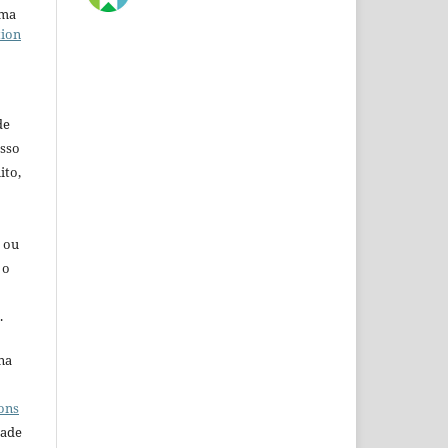
uma
tion
de
esso
ito,
s ou
 o
.
na
o
ons
dade