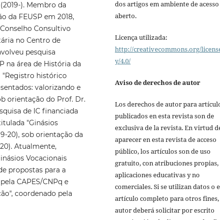
dos artigos em ambiente de acesso
P (2019-). Membro da
aberto.
ão da FEUSP em 2018,
o Conselho Consultivo
Licença utilizada:
tária no Centro de
http://creativecommons.org/licens
volveu pesquisa
y/4.0/
na área de História da
 "Registro histórico
Aviso de derechos de autor
osentados: valorizando e
ob orientação do Prof. Dr.
Los derechos de autor para artícul
squisa de IC financiada
publicados en esta revista son de
itulada "Ginásios
exclusiva de la revista. En virtud d
9-20), sob orientação da
aparecer en esta revista de acceso
-20). Atualmente,
público, los artículos son de uso
inásios Vocacionais
gratuito, con atribuciones propias,
de propostas para a
aplicaciones educativas y no
da pela CAPES/CNPq e
comerciales. Si se utilizan datos o e
ção", coordenado pela
artículo completo para otros fines,
autor deberá solicitar por escrito