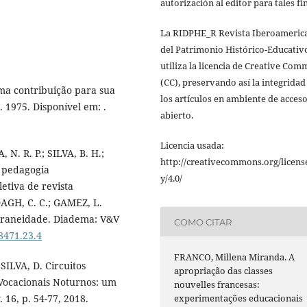
autorización al editor para tales fi
La RIDPHE_R Revista Iberoameric
del Patrimonio Histórico-Educativ
utiliza la licencia de Creative Co
(CC), preservando así la integridad
ma contribuição para sua
los artículos en ambiente de acces
. 1975. Disponível em: .
abierto.
Licencia usada:
 N. R. P.; SILVA, B. H.;
http://creativecommons.org/licens
a pedagogia
y/4.0/
etiva de revista
DAGH, C. C.; GAMEZ, L.
poraneidade. Diadema: V&V
COMO CITAR
8471.23.4
FRANCO, Millena Miranda. A
LVA, D. Circuitos
apropriação das classes
 Vocacionais Noturnos: um
nouvelles francesas:
6, p. 54-77, 2018.
experimentações educacionais