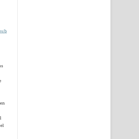
es/b
os
e
 en
l
 el