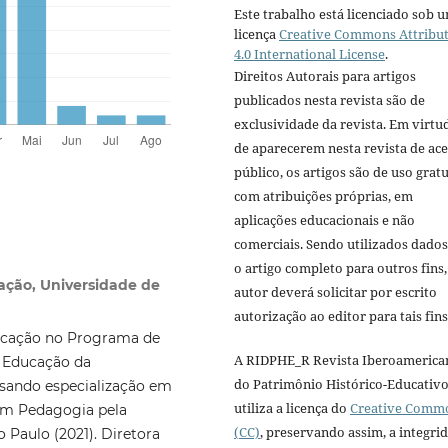
Este trabalho está licenciado sob 
licença
Creative Commons Attribu
4.0 International License
.
Direitos Autorais para artigos
publicados nesta revista são de
exclusividade da revista. Em virtu
de aparecerem nesta revista de ac
público, os artigos são de uso gratu
com atribuições próprias, em
aplicações educacionais e não
comerciais. Sendo utilizados dado
o artigo completo para outros fins,
ação, Universidade de
autor deverá solicitar por escrito
autorização ao editor para tais fins
ducação no Programa de
A RIDPHE_R Revista Iberoamerica
 Educação da
do Patrimônio Histórico-Educativ
sando especialização em
utiliza a licença do
Creative Comm
 em Pedagogia pela
(CC)
, preservando assim, a integri
 Paulo (2021). Diretora