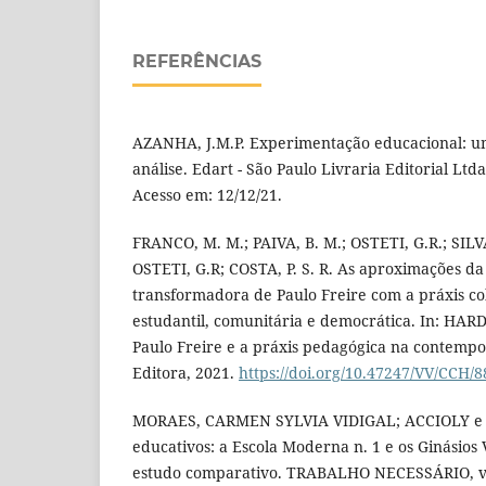
REFERÊNCIAS
AZANHA, J.M.P. Experimentação educacional: u
análise. Edart - São Paulo Livraria Editorial Ltda
Acesso em: 12/12/21.
FRANCO, M. M.; PAIVA, B. M.; OSTETI, G.R.; SILVA,
OSTETI, G.R; COSTA, P. S. R. As aproximações d
transformadora de Paulo Freire com a práxis col
estudantil, comunitária e democrática. In: HAR
Paulo Freire e a práxis pedagógica na contem
Editora, 2021.
https://doi.org/10.47247/VV/CCH/8
MORAES, CARMEN SYLVIA VIDIGAL; ACCIOLY e SI
educativos: a Escola Moderna n. 1 e os Ginásios
estudo comparativo. TRABALHO NECESSÁRIO, v. 1