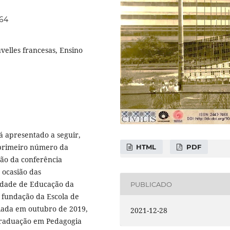
064
velles francesas, Ensino
á apresentado a seguir,
 primeiro número da
HTML
PDF
ição da conferência
 ocasião das
ldade de Educação da
PUBLICADO
 fundação da Escola de
riada em outubro de 2019,
2021-12-28
graduação em Pedagogia