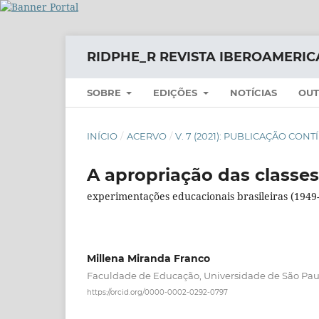
RIDPHE_R REVISTA IBEROAMERIC
SOBRE
EDIÇÕES
NOTÍCIAS
OUT
INÍCIO
/
ACERVO
/
V. 7 (2021): PUBLICAÇÃO CON
A apropriação das classes
experimentações educacionais brasileiras (1949
Millena Miranda Franco
Faculdade de Educação, Universidade de São Paul
https://orcid.org/0000-0002-0292-0797