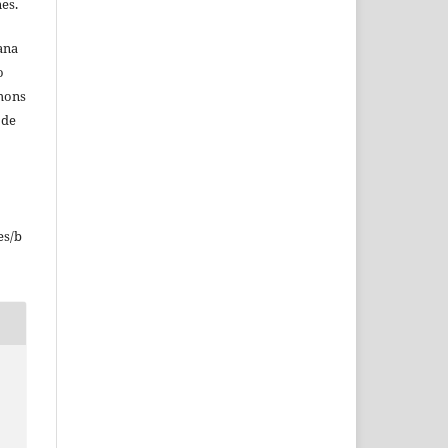
nes.
ana
o
mmons
 de
o
es/b