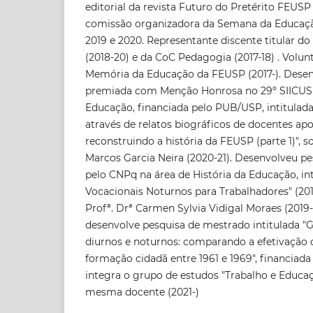
editorial da revista Futuro do Pretérito FEUS
comissão organizadora da Semana da Educaç
2019 e 2020. Representante discente titular d
(2018-20) e da CoC Pedagogia (2017-18) . Volun
Memória da Educação da FEUSP (2017-). Desen
premiada com Menção Honrosa no 29º SIICUSP 
Educação, financiada pelo PUB/USP, intitulada
através de relatos biográficos de docentes ap
reconstruindo a história da FEUSP (parte 1)", s
Marcos Garcia Neira (2020-21). Desenvolveu pe
pelo CNPq na área de História da Educação, int
Vocacionais Noturnos para Trabalhadores" (201
Profª. Drª Carmen Sylvia Vidigal Moraes (2019
desenvolve pesquisa de mestrado intitulada "G
diurnos e noturnos: comparando a efetivação 
formação cidadã entre 1961 e 1969", financia
integra o grupo de estudos "Trabalho e Educa
mesma docente (2021-)