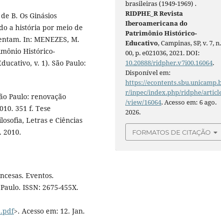
brasileiras (1949-1969) .
RIDPHE_R Revista
e B. Os Ginásios
Iberoamericana do
do a história por meio de
Patrimônio Histórico-
mentam. In: MENEZES, M.
Educativo
, Campinas, SP, v. 7, n
imônio Histórico-
00, p. e021036, 2021. DOI:
ucativo, v. 1). São Paulo:
10.20888/ridpher.v7i00.16064
.
Disponível em:
https://econtents.sbu.unicamp.
r/inpec/index.php/ridphe/articl
ão Paulo: renovação
/view/16064
. Acesso em: 6 ago.
010. 351 f. Tese
2026.
losofia, Letras e Ciências
. 2010.
FORMATOS DE CITAÇÃO
ncesas. Eventos.
Paulo. ISSN: 2675-455X.
.pdf
>. Acesso em: 12. Jan.