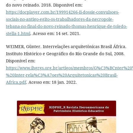
do novo reinado. 2018. Disponível em:
https://docplayer.com.br/199914266-Ii-dossie-convulsoes-
sociais-no-antigo-egito-os-trabalhadores-da-necropole-
tebana-no-final-do-novo-reinado-thomas-henrique-de-toledo-
stella-1.html
. Acesso em: 14 set. 2021.
WEIMER, Günter. Interrelações arquitetônicas Brasil África.
Instituto Histórico e Geográfico do Rio Grande do Sul, 2008.
Disponível em:
https://www.ihgrgs.org.br/artigos/membros/G%C3%BCnter%2
%20Inter-rela%C3%A7oes%20Arquitetonicas%20Brasil-
Africa.pdf
. Acesso em: 18 jan. 2022.