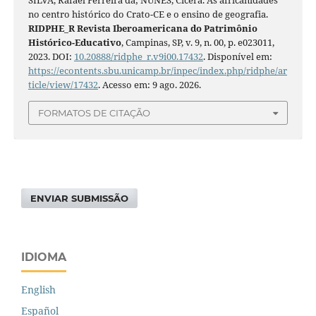
no centro histórico do Crato-CE e o ensino de geografia.
RIDPHE_R Revista Iberoamericana do Patrimônio
Histórico-Educativo
, Campinas, SP, v. 9, n. 00, p. e023011,
2023. DOI:
10.20888/ridphe_r.v9i00.17432
. Disponível em:
https://econtents.sbu.unicamp.br/inpec/index.php/ridphe/ar
ticle/view/17432
. Acesso em: 9 ago. 2026.
FORMATOS DE CITAÇÃO
ENVIAR SUBMISSÃO
IDIOMA
English
Español