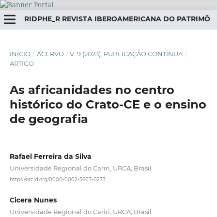
RIDPHE_R REVISTA IBEROAMERICANA DO PATRIMÔNIO HISTÓRICO-EDUCATIVO
INÍCIO
/
ACERVO
/
V. 9 (2023): PUBLICAÇÃO CONTÍNUA
/
ARTIGO
As africanidades no centro
histórico do Crato-CE e o ensino
de geografia
Rafael Ferreira da Silva
Universidade Regional do Cariri, URCA, Brasil
https://orcid.org/0000-0002-5607-0273
Cicera Nunes
Universidade Regional do Cariri, URCA, Brasil