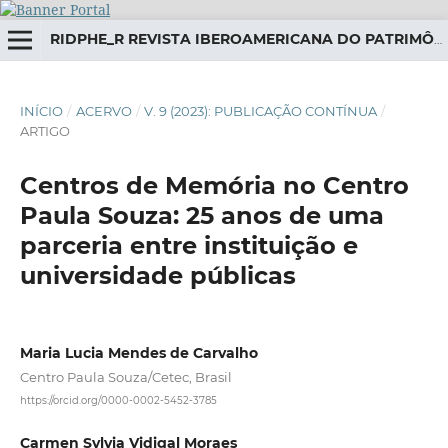
RIDPHE_R REVISTA IBEROAMERICANA DO PATRIMÔNIO HISTÓRICO-EDUCATIVO
INÍCIO
/
ACERVO
/
V. 9 (2023): PUBLICAÇÃO CONTÍNUA
/
ARTIGO
Centros de Memória no Centro
Paula Souza: 25 anos de uma
parceria entre instituição e
universidade públicas
Maria Lucia Mendes de Carvalho
Centro Paula Souza/Cetec, Brasil
https://orcid.org/0000-0002-5452-3785
Carmen Sylvia Vidigal Moraes