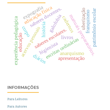
expografia
educação física
saberes docentes.
uberização
patrimônio escolar
franquismo
galofobia
manuais preparatórios.
cadernos
experiência pedagógica
história
corpo
acervos pessoais
saberes escolares.
educação
livros
escritas ordinárias
higienista
anarquismo
diários
apresentação
INFORMAÇÕES
Para Leitores
Para Autores