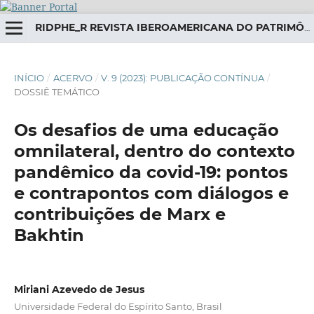
RIDPHE_R REVISTA IBEROAMERICANA DO PATRIMÔNIO HISTÓRICO-EDUCATIVO
INÍCIO
/
ACERVO
/
V. 9 (2023): PUBLICAÇÃO CONTÍNUA
/
DOSSIÊ TEMÁTICO
Os desafios de uma educação
omnilateral, dentro do contexto
pandêmico da covid-19: pontos
e contrapontos com diálogos e
contribuições de Marx e
Bakhtin
Miriani Azevedo de Jesus
Universidade Federal do Espírito Santo, Brasil