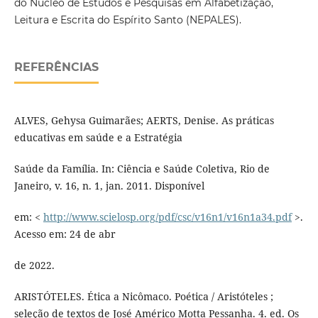
do Núcleo de Estudos e Pesquisas em Alfabetização,
Leitura e Escrita do Espírito Santo (NEPALES).
REFERÊNCIAS
ALVES, Gehysa Guimarães; AERTS, Denise. As práticas
educativas em saúde e a Estratégia
Saúde da Família. In: Ciência e Saúde Coletiva, Rio de
Janeiro, v. 16, n. 1, jan. 2011. Disponível
em: <
http://www.scielosp.org/pdf/csc/v16n1/v16n1a34.pdf
>.
Acesso em: 24 de abr
de 2022.
ARISTÓTELES. Ética a Nicômaco. Poética / Aristóteles ;
seleção de textos de José Américo Motta Pessanha. 4. ed. Os