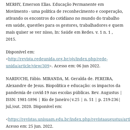
MERHY, Emerson Elias. Educação Permanente em
Movimento - uma política de reconhecimento e cooperação,
ativando os encontros do cotidiano no mundo do trabalho
em saúde, questões para os gestores, trabalhadores e quem
mais quiser se ver nisso, In: Saúde em Redes. v. 1 n. 1 ,
2015.
Disponível em:
<
http://revista.redeunida.org.br/ojs/index.php/rede-
unida/article/view/309
>. Acesso em: 06 jun 2022.
NARDUCHI, Fábio. MIRANDA, M. Geralda de. PEREIRA,
Alexandre de Jesus. Biopolítica e educação: os impactos da
pandemia de covid-19 nas escolas públicas. Rev. Augustus |
ISSN: 1981-1896 | Rio de Janeiro|v.25 | n. 51 | p. 219-236|
jul./out. 2020. Disponível em:
<
https://revistas.unisuam.edu.br/index.php/revistaaugustus/art
Acesso em: 25 jun. 2022.