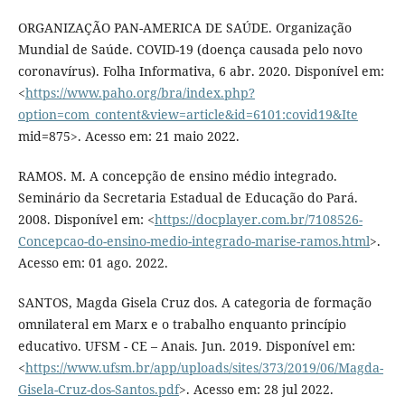
ORGANIZAÇÃO PAN-AMERICA DE SAÚDE. Organização
Mundial de Saúde. COVID-19 (doença causada pelo novo
coronavírus). Folha Informativa, 6 abr. 2020. Disponível em:
<
https://www.paho.org/bra/index.php?
option=com_content&view=article&id=6101:covid19&Ite
mid=875>. Acesso em: 21 maio 2022.
RAMOS. M. A concepção de ensino médio integrado.
Seminário da Secretaria Estadual de Educação do Pará.
2008. Disponível em: <
https://docplayer.com.br/7108526-
Concepcao-do-ensino-medio-integrado-marise-ramos.html
>.
Acesso em: 01 ago. 2022.
SANTOS, Magda Gisela Cruz dos. A categoria de formação
omnilateral em Marx e o trabalho enquanto princípio
educativo. UFSM - CE – Anais. Jun. 2019. Disponível em:
<
https://www.ufsm.br/app/uploads/sites/373/2019/06/Magda-
Gisela-Cruz-dos-Santos.pdf
>. Acesso em: 28 jul 2022.