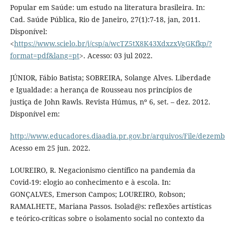
Popular em Saúde: um estudo na literatura brasileira. In:
Cad. Saúde Pública, Rio de Janeiro, 27(1):7-18, jan, 2011.
Disponível:
<
https://www.scielo.br/j/csp/a/wcTZ5tX8K43XdxzxVgGKfkp/?
format=pdf&lang=pt
>. Acesso: 03 jul 2022.
JÚNIOR, Fábio Batista; SOBREIRA, Solange Alves. Liberdade
e Igualdade: a herança de Rousseau nos princípios de
justiça de John Rawls. Revista Húmus, nº 6, set. – dez. 2012.
Disponível em:
http://www.educadores.diaadia.pr.gov.br/arquivos/File/dezembro
Acesso em 25 jun. 2022.
LOUREIRO, R. Negacionismo científico na pandemia da
Covid-19: elogio ao conhecimento e à escola. In:
GONÇALVES, Emerson Campos; LOUREIRO, Robson;
RAMALHETE, Mariana Passos. Isolad@s: reflexões artísticas
e teórico-críticas sobre o isolamento social no contexto da