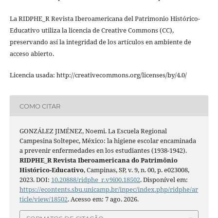
La RIDPHE_R Revista Iberoamericana del Patrimonio Histórico-
Educativo utiliza la licencia de Creative Commons (CC),
preservando así la integridad de los artículos en ambiente de
acceso abierto.
Licencia usada: http://creativecommons.org/licenses/by/4.0/
COMO CITAR
GONZÁLEZ JIMÉNEZ, Noemi. La Escuela Regional
Campesina Soltepec, México: la higiene escolar encaminada
a prevenir enfermedades en los estudiantes (1938-1942).
RIDPHE_R Revista Iberoamericana do Patrimônio
Histórico-Educativo
, Campinas, SP, v. 9, n. 00, p. e023008,
2023. DOI:
10.20888/ridphe_r.v9i00.18502
. Disponível em:
https://econtents.sbu.unicamp.br/inpec/index.php/ridphe/ar
ticle/view/18502
. Acesso em: 7 ago. 2026.