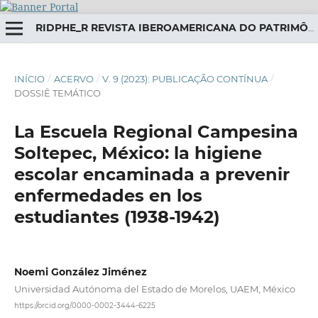
RIDPHE_R REVISTA IBEROAMERICANA DO PATRIMÔNIO HISTÓRICO-EDUCATIVO
INÍCIO
/
ACERVO
/
V. 9 (2023): PUBLICAÇÃO CONTÍNUA
/
DOSSIÊ TEMÁTICO
La Escuela Regional Campesina
Soltepec, México: la higiene
escolar encaminada a prevenir
enfermedades en los
estudiantes (1938-1942)
Noemi González Jiménez
Universidad Autónoma del Estado de Morelos, UAEM, México
https://orcid.org/0000-0002-3444-6225