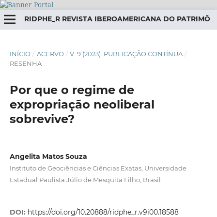
RIDPHE_R REVISTA IBEROAMERICANA DO PATRIMÔNIO HISTÓRICO-EDUCATIVO
INÍCIO
/
ACERVO
/
V. 9 (2023): PUBLICAÇÃO CONTÍNUA
/
RESENHA
Por que o regime de
expropriação neoliberal
sobrevive?
Angelita Matos Souza
Instituto de Geociências e Ciências Exatas, Universidade
Estadual Paulista Júlio de Mesquita Filho, Brasil
DOI:
https://doi.org/10.20888/ridphe_r.v9i00.18588