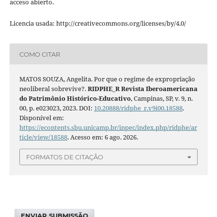
acceso abierto.
Licencia usada: http://creativecommons.org/licenses/by/4.0/
COMO CITAR
MATOS SOUZA, Angelita. Por que o regime de expropriação
neoliberal sobrevive?.
RIDPHE_R Revista Iberoamericana
do Patrimônio Histórico-Educativo
, Campinas, SP, v. 9, n.
00, p. e023023, 2023. DOI:
10.20888/ridphe_r.v9i00.18588
.
Disponível em:
https://econtents.sbu.unicamp.br/inpec/index.php/ridphe/ar
ticle/view/18588
. Acesso em: 6 ago. 2026.
FORMATOS DE CITAÇÃO
ENVIAR SUBMISSÃO