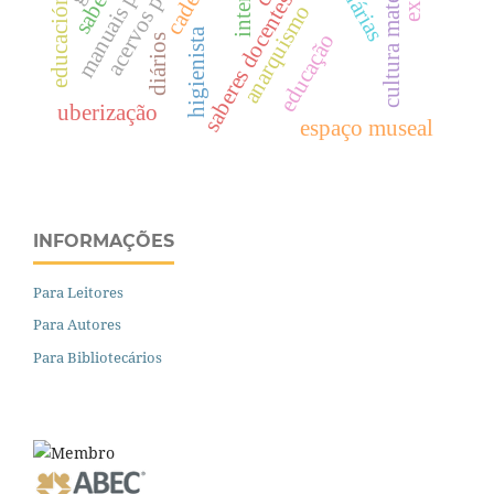
acervos pessoais
saberes docentes.
anarquismo
higienista
educação
diários
uberização
espaço museal
INFORMAÇÕES
Para Leitores
Para Autores
Para Bibliotecários