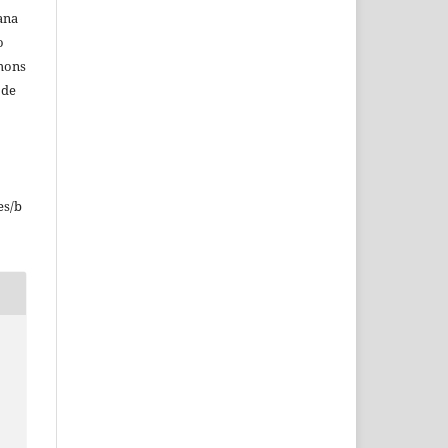
ana
o
mmons
 de
o
es/b
.