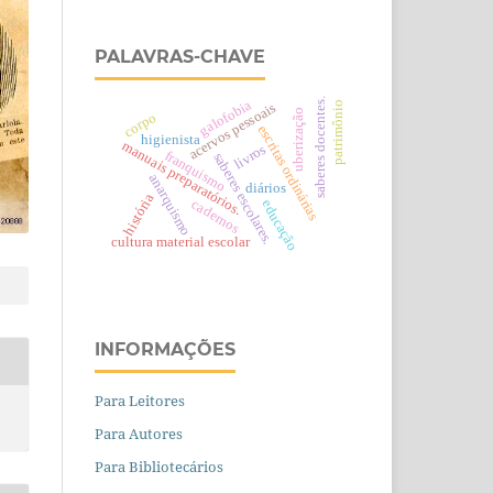
PALAVRAS-CHAVE
saberes docentes.
galofobia
patrimônio
acervos pessoais
uberização
corpo
escritas ordinárias
higienista
manuais preparatórios.
livros
franquismo
saberes escolares.
anarquismo
diários
história
cadernos
educação
cultura material escolar
INFORMAÇÕES
Para Leitores
Para Autores
Para Bibliotecários