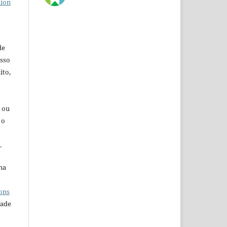
tion
de
esso
ito,
s ou
 o
.
na
o
ons
dade