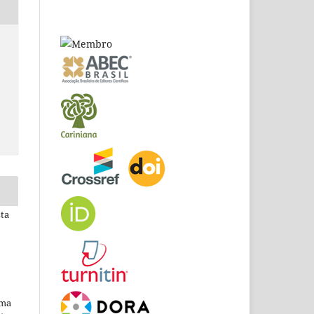
sta
uma