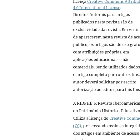
licença
Creative Commons Attribu
4.0 International License
.
Direitos Autorais para artigos
publicados nesta revista são de
exclusividade da revista. Em virtu
de aparecerem nesta revista de ac
público, os artigos são de uso gratu
com atribuições próprias, em
aplicações educacionais e não
comerciais. Sendo utilizados dado
o artigo completo para outros fins,
autor deverá solicitar por escrito
autorização ao editor para tais fins
A RIDPHE_R Revista Iberoamerica
do Patrimônio Histórico-Educativ
utiliza a licença do
Creative Comm
(CC)
, preservando assim, a integri
dos artigos em ambiente de acesso