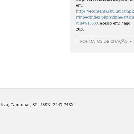
em:
https://econtents.sbu.unicamp.
r/inpec/index.php/ridphe/articl
/view/18600
. Acesso em: 7 ago.
2026.
FORMATOS DE CITAÇÃO
tivo, Campinas, SP - ISSN: 2447-746X.