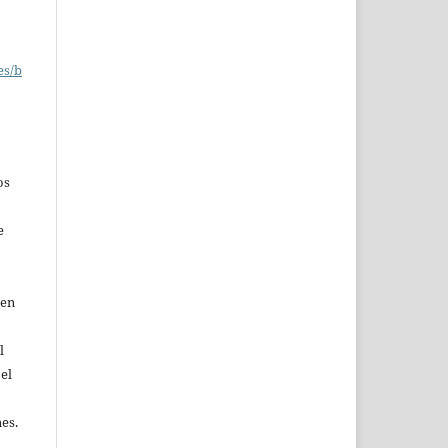
es/b
os
e
 en
l
 el
nes.