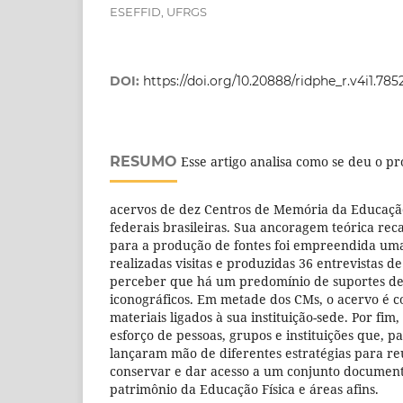
ESEFFID, UFRGS
DOI:
https://doi.org/10.20888/ridphe_r.v4i1.785
RESUMO
Esse artigo analisa como se deu o pr
acervos de dez Centros de Memória da Educação
federais brasileiras. Sua ancoragem teórica reca
para a produção de fontes foi empreendida uma
realizadas visitas e produzidas 36 entrevistas d
perceber que há um predomínio de suportes de
iconográficos. Em metade dos CMs, o acervo é c
materiais ligados à sua instituição-sede. Por fim
esforço de pessoas, grupos e instituições que, p
lançaram mão de diferentes estratégias para reu
conservar e dar acesso a um conjunto document
patrimônio da Educação Física e áreas afins.