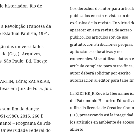
de historiador. Rio de
Los derechos de autor para artícul
publicados en esta revista son de
exclusiva de la revista. En virtud d
: a Revolução Francesa da
aparecer en esta revista de acceso
e Estadual Paulista, 1991.
público, los artículos son de uso
gratuito, con atribuciones propias,
ão das universidades:
aplicaciones educativas y no
 da (Org.). Arquivos,
comerciales. Si se utilizan datos o e
s. São Paulo: Ed. Unesp;
artículo completo para otros fines,
autor deberá solicitar por escrito
autorización al editor para tales fi
MARTIN, Edna; ZACARIAS,
tivas em Juiz de Fora. Juiz
La RIDPHE_R Revista Iberoameric
del Patrimonio Histórico-Educativ
utiliza la licencia de Creative Co
s sem fim da dança:
(CC), preservando así la integridad
51-1986). 2016. 260 f.
los artículos en ambiente de acces
mano) – Programa de Pós-
abierto.
Universidade Federal do