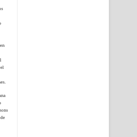
os
e
 en
l
 el
nes.
ana
o
mmons
 de
o