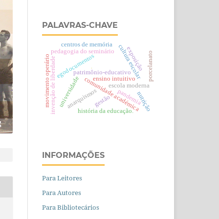
PALAVRAS-CHAVE
centros de memória
cultura escolar
exposição
pedagogia do seminário
porcelanato
egodocumentos
movimento operário
invenção de liberdade
.
patrimônio-educativo
universidade
ensino intuitivo
comunidade académica
escola moderna
anarquismos
pandemia
nutrição
gestão
história da educação.
INFORMAÇÕES
Para Leitores
Para Autores
Para Bibliotecários