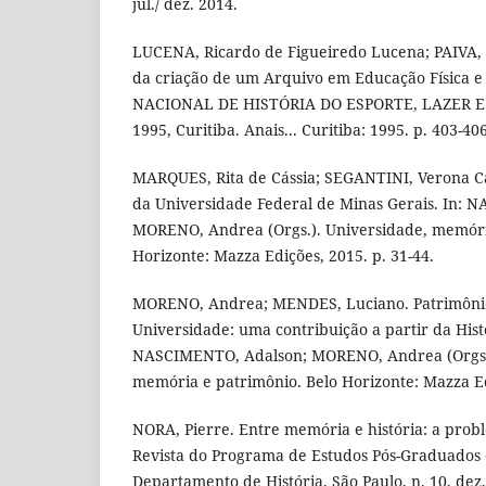
jul./ dez. 2014.
LUCENA, Ricardo de Figueiredo Lucena; PAIVA,
da criação de um Arquivo em Educação Física 
NACIONAL DE HISTÓRIA DO ESPORTE, LAZER E 
1995, Curitiba. Anais... Curitiba: 1995. p. 403-406
MARQUES, Rita de Cássia; SEGANTINI, Verona 
da Universidade Federal de Minas Gerais. In: 
MORENO, Andrea (Orgs.). Universidade, memóri
Horizonte: Mazza Edições, 2015. p. 31-44.
MORENO, Andrea; MENDES, Luciano. Patrimônio 
Universidade: uma contribuição a partir da Hist
NASCIMENTO, Adalson; MORENO, Andrea (Orgs.)
memória e patrimônio. Belo Horizonte: Mazza Edi
NORA, Pierre. Entre memória e história: a probl
Revista do Programa de Estudos Pós-Graduados 
Departamento de História, São Paulo, n. 10, dez.