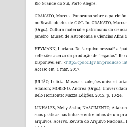
Rio Grande do Sul, Porto Alegre.
GRANATO, Marcus. Panorama sobre o patrimônio
no Brasil: objetos de C &T. In: GRANATO, Marcu
(Orgs.). Cultura material e patrimônio da ciência
Janeiro: Museu de Astronomia e Ciências Afins (
HEYMANN, Luciana. De “arquivo pessoal” a “pat
reflexões acerca da produção de “legados”. Rio 
Disponível em: <
http://cpdoc.fgv.br/producao_in
Acesso em: 1 mar. 2017.
JULIÃO, Letícia. Museus e coleções universitár
Adalson; MORENO, Andrea (Orgs.). Universidad
Belo Horizonte: Mazza Edições, 2015. p. 13-24.
LINHALES, Meily Assbu; NASCIMENTO, Adalson d
suas práticas nas linhas e entrelinhas de um pr
arquivos. Acervo. Revista do Arquivo Nacional, Ri