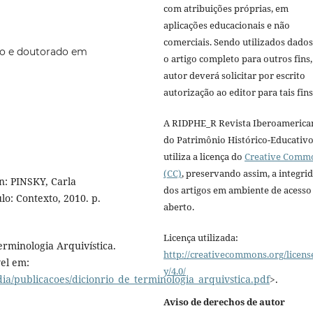
com atribuições próprias, em
aplicações educacionais e não
comerciais. Sendo utilizados dado
do e doutorado em
o artigo completo para outros fins,
autor deverá solicitar por escrito
autorização ao editor para tais fins
A RIDPHE_R Revista Iberoamerica
do Patrimônio Histórico-Educativ
utiliza a licença do
Creative Comm
(CC)
, preservando assim, a integri
In: PINSKY, Carla
dos artigos em ambiente de acesso
ulo: Contexto, 2010. p.
aberto.
Licença utilizada:
rminologia Arquivística.
http://creativecommons.org/licens
vel em:
y/4.0/
a/publicacoes/dicionrio_de_terminologia_arquivstica.pdf
>.
Aviso de derechos de autor