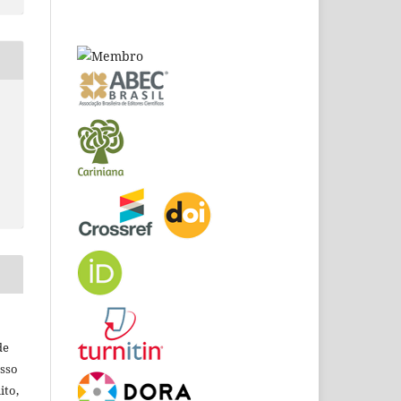
de
esso
ito,