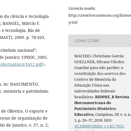
Licencia usada:
http://creativecommons.org/licens
 da ciência e tecnologia
y/4.0/
s; RANGEL, Márcio F.
 e tecnologia. Rio de
MAST), 2009. p. 78-103.
COMO CITAR
rimônio nacional”:
MACEDO, Christiane Garcia;
de Janeiro: CPDOC, 2005.
GOELLNER, Silvana Vilodre.
telectual/arq/1612.pdf
>.
Guardar para não perder: a
constituição dos acervos dos
Centros de Memória da
ias. In: NASCIMENTO,
Educação Física nas
universidades federais
e, memória e patrimônio.
brasileiras.
RIDPHE_R Revista
Iberoamericana do
Patrimônio Histórico-
e Oliveira. O esporte e
Educativo
, Campinas, SP, v. 4, n
ocesso de organização de
1, p. 20–37, 2018. DOI:
o de Janeiro, v. 27, n. 2,
10.20888/ridphe_r.v4i1.7852
.