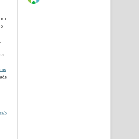
s ou
 o
.
na
o
ons
dade
es/b