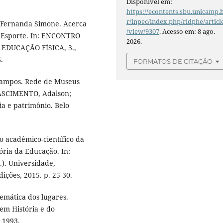
Disponível em:
https://econtents.sbu.unicamp.
r/inpec/index.php/ridphe/articl
 Fernanda Simone. Acerca
/view/9307
. Acesso em: 8 ago.
e Esporte. In: ENCONTRO
2026.
EDUCAÇÃO FÍSICA, 3.,
.
FORMATOS DE CITAÇÃO
Campos. Rede de Museus
NASCIMENTO, Adalson;
a e patrimônio. Belo
acadêmico-científico da
ória da Educação. In:
. Universidade,
ções, 2015. p. 25-30.
emática dos lugares.
em História e do
 1993.