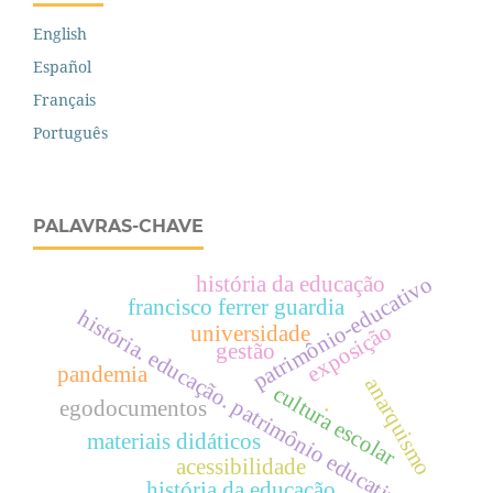
English
Español
Français
Português
PALAVRAS-CHAVE
patrimônio-educativo
história da educação
francisco ferrer guardia
história. educação. patrimônio educativo.
exposição
universidade
gestão
pandemia
anarquismo
cultura escolar
.
egodocumentos
materiais didáticos
acessibilidade
história da educação.