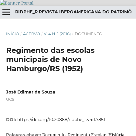
RIDPHE_R REVISTA IBEROAMERICANA DO PATRIMÔNIO HISTÓRICO-EDUCATIVO
INÍCIO
/
ACERVO
/
V. 4 N. 1 (2018)
/
DOCUMENTO
Regimento das escolas
municipais de Novo
Hamburgo/RS (1952)
José Edimar de Souza
UCS
DOI:
https://doi.org/10.20888/ridphe_r.v4i1.7851
Documento. Regimento Escolar. História
Palavras-chave: