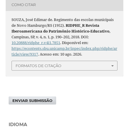
COMO CITAR
SOUZA, José Edimar de. Regimento das escolas municipais
de Novo Hamburgo/RS (1952).
RIDPHE_R Revista
Iberoamericana do Patrimônio Histórico-Educativo
,
Campinas, SP, v. 4, n. 1, p. 190–202, 2018. DOI:
10.20888/ridphe_r.v4i1.7851
. Disponível em:
https://econtents.sbu.unicamp.br/inpec/index.php/ridphe/ar
ticle/view/9317
. Acesso em: 10 ago. 2026.
FORMATOS DE CITAÇÃO
ENVIAR SUBMISSÃO
IDIOMA