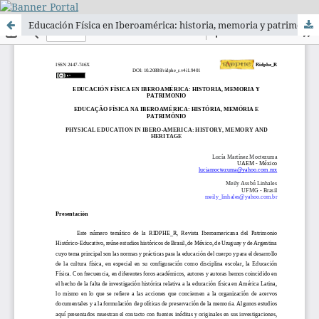
Educación Física en Iberoamérica: historia, memoria y patrimonio/Educação Física na Iberoamérica: história, memória e patrimônio/Physical Education in Ibero-America: history, memory and heritage