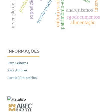
invenção de liberdade
patrimônio-educativo
pandemia
escola moderna
cultura escolar
exposição
anarquismos
.
egodocumentos
alimentação
INFORMAÇÕES
Para Leitores
Para Autores
Para Bibliotecários