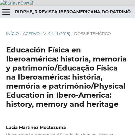
RIDPHE_R REVISTA IBEROAMERICANA DO PATRIMÔNIO HISTÓRICO-EDUCATIVO
INÍCIO
/
ACERVO
/
V. 4 N. 1 (2018)
/
DOSSIÊ TEMÁTICO
Educación Física en
Iberoamérica: historia, memoria
y patrimonio/Educação Física
na Iberoamérica: história,
memória e patrimônio/Physical
Education in Ibero-America:
history, memory and heritage
Lucia Martínez Moctezuma
Universidad Autónoma del Estado de Morelos - México