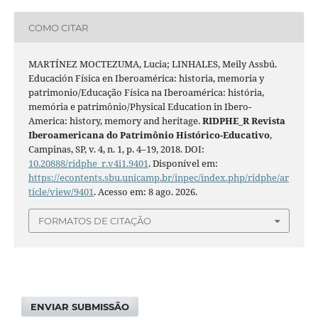
COMO CITAR
MARTÍNEZ MOCTEZUMA, Lucia; LINHALES, Meily Assbú.
Educación Física en Iberoamérica: historia, memoria y
patrimonio/Educação Física na Iberoamérica: história,
memória e patrimônio/Physical Education in Ibero-
America: history, memory and heritage.
RIDPHE_R Revista
Iberoamericana do Patrimônio Histórico-Educativo
,
Campinas, SP, v. 4, n. 1, p. 4–19, 2018. DOI:
10.20888/ridphe_r.v4i1.9401
. Disponível em:
https://econtents.sbu.unicamp.br/inpec/index.php/ridphe/ar
ticle/view/9401
. Acesso em: 8 ago. 2026.
FORMATOS DE CITAÇÃO
ENVIAR SUBMISSÃO