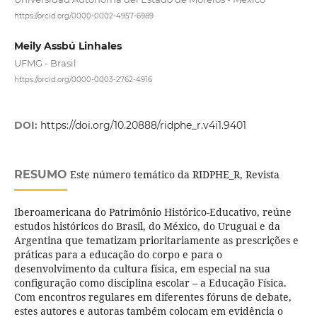
https://orcid.org/0000-0002-4957-6989
Meily Assbú Linhales
UFMG - Brasil
https://orcid.org/0000-0003-2762-4916
DOI:
https://doi.org/10.20888/ridphe_r.v4i1.9401
RESUMO
Este número temático da RIDPHE_R, Revista
Iberoamericana do Patrimônio Histórico-Educativo, reúne
estudos históricos do Brasil, do México, do Uruguai e da
Argentina que tematizam prioritariamente as prescrições e
práticas para a educação do corpo e para o
desenvolvimento da cultura física, em especial na sua
configuração como disciplina escolar – a Educação Física.
Com encontros regulares em diferentes fóruns de debate,
estes autores e autoras também colocam em evidência o