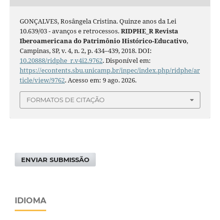
GONÇALVES, Rosângela Cristina. Quinze anos da Lei
10.639/03 - avanços e retrocessos.
RIDPHE_R Revista
Iberoamericana do Patrimônio Histórico-Educativo
,
Campinas, SP, v. 4, n. 2, p. 434–439, 2018. DOI:
10.20888/ridphe_r.v4i2.9762
. Disponível em:
https://econtents.sbu.unicamp.br/inpec/index.php/ridphe/ar
ticle/view/9762
. Acesso em: 9 ago. 2026.
FORMATOS DE CITAÇÃO
ENVIAR SUBMISSÃO
IDIOMA