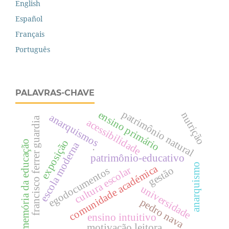
English
Español
Français
Português
PALAVRAS-CHAVE
patrimônio natural
ensino primário
nutrição
anarquismos
francisco ferrer guardia
acessibilidade
exposição
memória da educação
escola moderna
.
patrimônio-educativo
anarquismo
comunidade académica
cultura escolar
gestão
egodocumentos
universidade
pedro nava
ensino intuitivo
motivação leitora