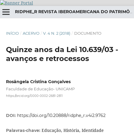
RIDPHE_R REVISTA IBEROAMERICANA DO PATRIMÔNIO HISTÓRICO-EDUCATIVO
INÍCIO
/
ACERVO
/
V. 4 N. 2 (2018)
/
DOCUMENTO
Quinze anos da Lei 10.639/03 -
avanços e retrocessos
Rosângela Cristina Gonçalves
Faculdade de Educação- UNICAMP
https://orcid.org/0000-0002-2681-2811
DOI:
https://doi.org/10.20888/ridphe_r.v4i2.9762
Educação, História, Identidade
Palavras-chave: