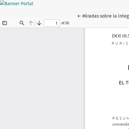
Voltar aos Detalhes do
←
Miradas sobre la inte