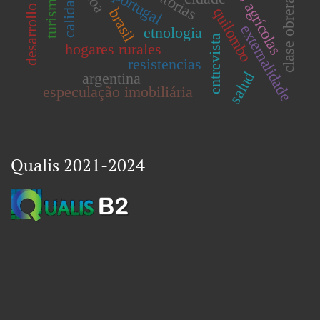
portugal
calidad
clase obrera
quilombo
brasil
externalidade
etnologia
entrevista
hogares rurales
resistencias
salud
argentina
especulação imobiliária
Qualis 2021-2024