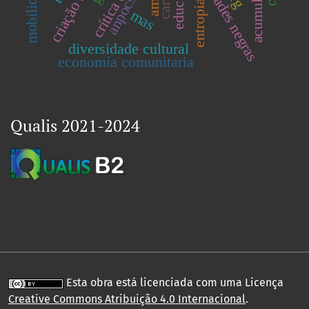
comunidades negras
mobilidades
carta
anpocs
entropia
mas
diversidade cultural
economía comunitaria
Qualis 2021-2024
Esta obra está licenciada com uma Licença
Creative Commons Atribuição 4.0 Internacional
.