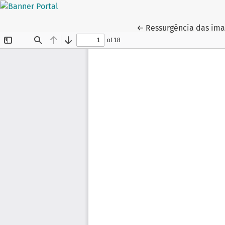
Voltar aos Detalhes d
←
Ressurgência das im