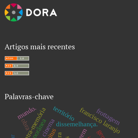
Artigos mais recentes
Palavras-chave
mundo.
território
francisco laranjo
contra-memória
frottagem
obra
dissemelhança.
habitus