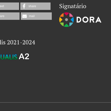
Signatário
eet
share
are
mail
lis 2021-2024