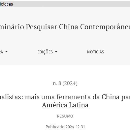
ma ferramenta da China para melhorar a sua imagem na Améric
minário Pesquisar China Contemporâne
RA
EDIÇÕES
NOTÍCIAS
n. 8 (2024)
nalistas: mais uma ferramenta da China p
América Latina
RESUMO
Publicado 2024-12-31