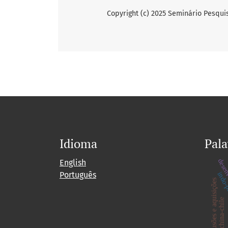
Copyright (c) 2025 Seminário Pesqu
Idioma
Pala
desen
English
Português
indo-
fusões e aquisições
china-chile