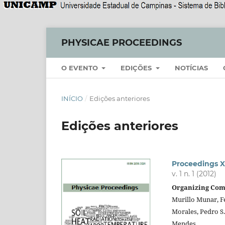
PHYSICAE PROCEEDINGS
O EVENTO
EDIÇÕES
NOTÍCIAS
INÍCIO
/
Edições anteriores
Edições anteriores
Proceedings X
v. 1 n. 1 (2012)
Organizing Com
Murillo Munar, F
Morales, Pedro S.
Mendes