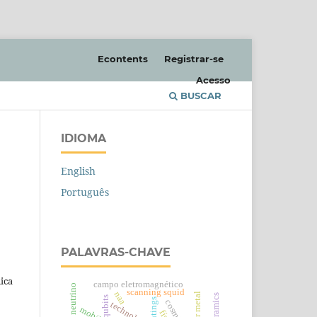
Econtents
Registrar-se
Acesso
BUSCAR
IDIOMA
English
Português
PALAVRAS-CHAVE
ica
campo eletromagnético
neutrino
scanning squid
naa
qubits
technology