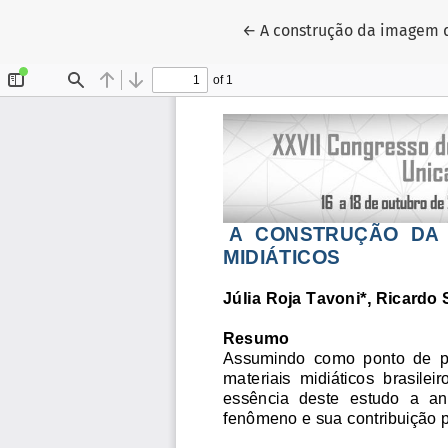
Voltar aos Detalhes do Ar
←
A construção da imagem d