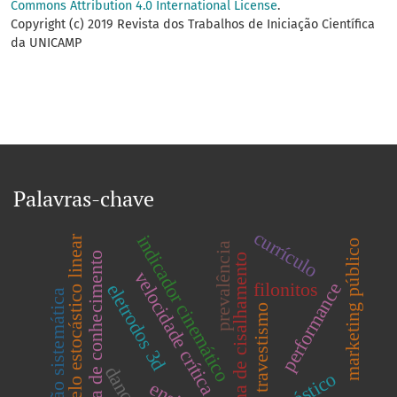
Commons Attribution 4.0 International License
.
Copyright (c) 2019 Revista dos Trabalhos de Iniciação Científica
da UNICAMP
Palavras-chave
currículo
indicador cinemático
modelo estocástico linear
marketing público
prevalência
Área de conhecimento
zona de cisalhamento
velocidade crítica
filonitos
performance
eletrodos 3d
revisão sistemática
travestismo
dança