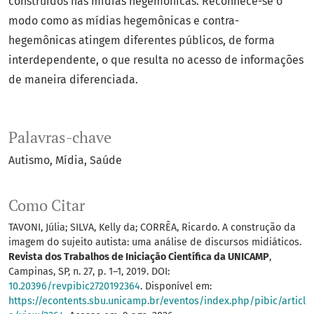
construídos nas mídias hegemônicas. Reconhece-se o
modo como as mídias hegemônicas e contra-
hegemônicas atingem diferentes públicos, de forma
interdependente, o que resulta no acesso de informações
de maneira diferenciada.
Palavras-chave
Autismo
Mídia
Saúde
Como Citar
TAVONI, Júlia; SILVA, Kelly da; CORRÊA, Ricardo. A construção da
imagem do sujeito autista: uma análise de discursos midiáticos.
Revista dos Trabalhos de Iniciação Científica da UNICAMP
,
Campinas, SP, n. 27, p. 1–1, 2019. DOI:
10.20396/revpibic2720192364
. Disponível em:
https://econtents.sbu.unicamp.br/eventos/index.php/pibic/articl