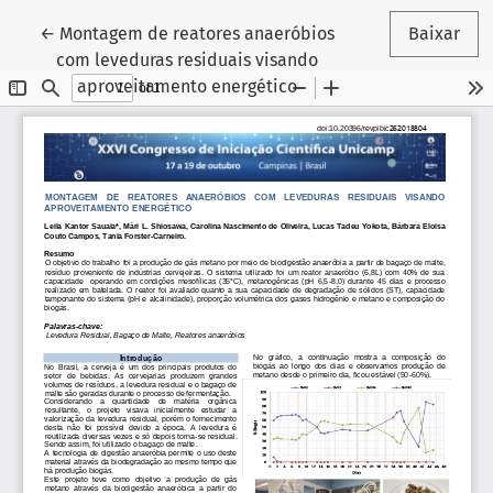
Voltar aos Detalhes do Artigo
←
Montagem de reatores anaeróbios
Baixar
com leveduras residuais visando
aproveitamento energético